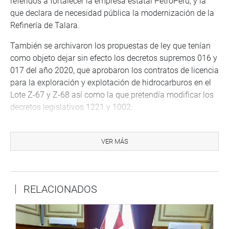
referidos a fortalecer la empresa estatal PetroPerú, y la
que declara de necesidad pública la modernización de la
Refinería de Talara.
También se archivaron los propuestas de ley que tenían
como objeto dejar sin efecto los decretos supremos 016 y
017 del año 2020, que aprobaron los contratos de licencia
para la exploración y explotación de hidrocarburos en el
Lote Z-67 y Z-68 así como la que pretendía modificar los
decretos legislativos 1221 y 1002.
Previamente, se presentó Orlando Marcesi, socio principal
de Pricewaterhouse Coopers, para informar acerca del por
VER MÁS
qué esa empresa no auditó los estados financieros de la
empresa estatal PetroPerú.
OFICINA DE COMUNICACIONES
RELACIONADOS