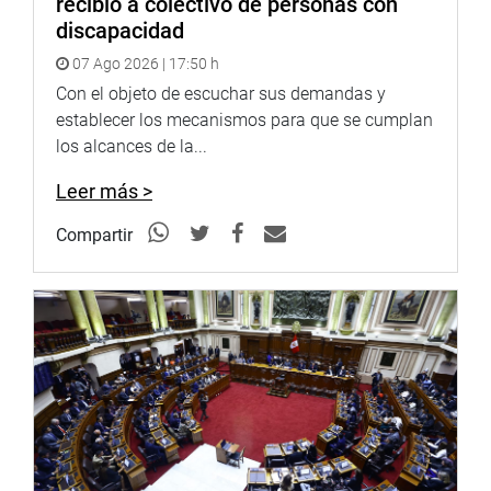
recibió a colectivo de personas con
PRENSA-CONGRESO
discapacidad
07 Ago 2026 | 17:50 h
Con el objeto de escuchar sus demandas y
establecer los mecanismos para que se cumplan
los alcances de la...
Leer más >
Compartir