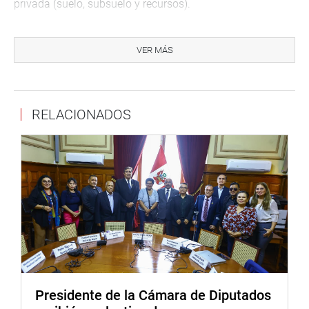
privada (suelo, subsuelo y recursos).
INVITADOS
VER MÁS
Previamente, la directora general de Asuntos Ambientales
de Hidrocarburos del Ministerio de Energía y Minas,
Martha Aldana Durán, y el director de evaluación del
Organismo de Evaluación y Fiscalización Ambiental
RELACIONADOS
(OEFA), Francisco Garcia, se presentaron ante la comisión
a fin de dar su opiniones técnicas sobre la situación de
los pozos abandonados en la ciudad de Talara, incluidos
en la Resolución Ministerial N.° 048-2021-MINEM/DM,
que aprueba la Cuarta Actualización del Inventario de
Pasivos Ambientales del Subsector Hidrocarburos y
alternativas de solución para que dejen de ser un pasivo
ambiental.
Presidente de la Cámara de Diputados
Lima, 12 de mayo de 2021