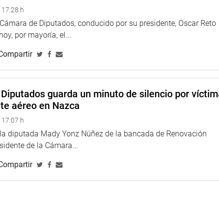
gunda legislatura del periodo anual de sesiones 2023-2024,
 17:28 h
eridas a mejorar el sector en infraestructura educativa, calidad
a Cámara de Diputados, conducido por su presidente, Oscar Reto
es deportivas y culturales.
 hoy, por mayoría, el...
con el enfoque en la mejora de la calidad educativa y en la
Compartir
 educativa, especialmente en zonas rurales y marginadas”,
ás iniciativas para fortalecer el sector deportivo, incluyendo
Diputados guarda un minuto de silencio por vícti
 a atletas y la mejora de las instalaciones deportivas.
nte aéreo en Nazca
TUCIONAL
 17:07 h
e la diputada Mady Yonz Núñez de la bancada de Renovación
esidente de la Cámara...
Compartir