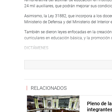
24 mil auxiliares, que podrán mejorar sus condici
Asimismo, la Ley 31882, que incorpora a los docent
Ministerio de Defensa y del Ministerio del Interior 
También se dieron leyes enfocadas en la creación
curriculares en educación básica, y la promoción d
DICTÁMENES
De acuerdo con información del citado grupo legi
docentes universitarios, siendo unos 25 mil con l
Tiempo de Servicios (CTS) al momento de su cese
mensual, por cada año de servicios o fracción seg
Entre los dictámenes más importantes de la comis
RELACIONADOS
Alto Nivel a la Administración Pública, así como
contratados en Centros de Educación Técnico-Pro
Pleno de l
el ingreso a la carrera pública magisterial.
integrante