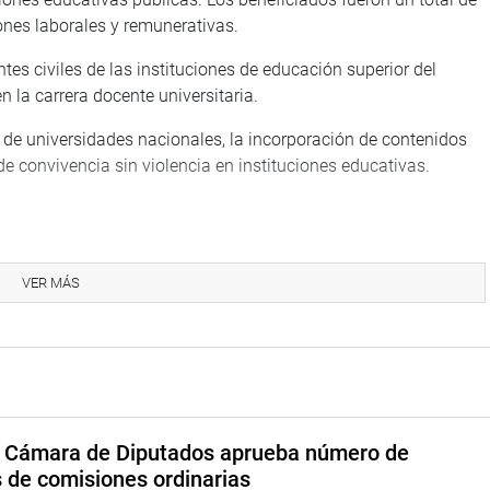
ones laborales y remunerativas.
es civiles de las instituciones de educación superior del
en la carrera docente universitaria.
 de universidades nacionales, la incorporación de contenidos
e convivencia sin violencia en instituciones educativas.
slativo, los dictámenes aprobados también han beneficiado a
a propuesta que les permite recibir una Compensación por
VER MÁS
, que será un equivalente al 100 % de su remuneración
ún su categoría.
ión destacan: el que establece el Acceso de Deportistas de
 la que autoriza el nombramiento excepcional de docentes
ductiva (CETPRO) y su convocatoria a concurso público para
a Cámara de Diputados aprueba número de
s de comisiones ordinarias