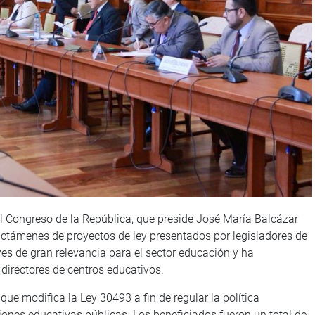
 Congreso de la República, que preside José María Balcázar
ictámenes de proyectos de ley presentados por legisladores de
es de gran relevancia para el sector educación y ha
 directores de centros educativos.
que modifica la Ley 30493 a fin de regular la política
ciones educativas públicas. Los beneficiados fueron un total de