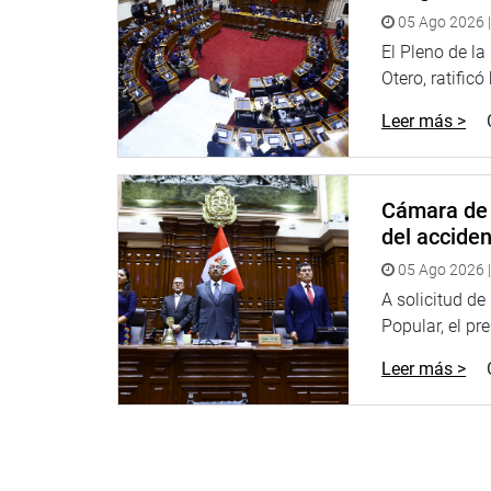
La Comisión de Educación tiene previsto, en la se
05 Ago 2026 |
seguir impulsando la aprobación de iniciativas ref
El Pleno de l
de la enseñanza, así como el fomento de actividad
Otero, ratificó
“Desde la comisión se tiene proyectado continuar 
Leer más >
renovación y modernización de la infraestructura
destacaron desde el citado grupo legislativo.
Finalmente, resaltaron que también desarrollarán m
Cámara de 
la promoción del deporte en las escuelas, el apoyo
del accide
OFICINA DE COMUNICACIONES E IMAGEN INSTI
05 Ago 2026 |
A solicitud d
Popular, el pr
Leer más >