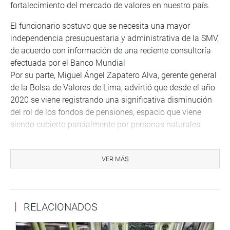
fortalecimiento del mercado de valores en nuestro país.
El funcionario sostuvo que se necesita una mayor
independencia presupuestaria y administrativa de la SMV,
de acuerdo con información de una reciente consultoría
efectuada por el Banco Mundial
Por su parte, Miguel Ángel Zapatero Alva, gerente general
de la Bolsa de Valores de Lima, advirtió que desde el año
2020 se viene registrando una significativa disminución
del rol de los fondos de pensiones, espacio que viene
siendo cubierto parcialmente por personas naturales.
Refirió que hay más de 300 mil peruanos que vienen
invirtiendo en las bolsas de valores (a nivel Lima y
VER MÁS
regiones).
Por su parte, el gerente general de la Federación Peruana
de Cajas Municipales de Ahorro y Crédito (FEPCMAC),
RELACIONADOS
Martín Zanabria Zambrano, expuso sobre las líneas de
acción y medidas de inclusión financiera.