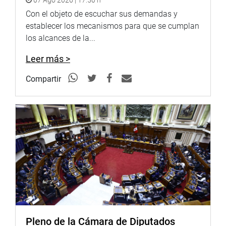
rondas campesinas para combatir la inseguridad
Con el objeto de escuchar sus demandas y
ciudadana en sus jurisdicciones.
establecer los mecanismos para que se cumplan
los alcances de la...
Asimismo, la comisión se inhibió de pronunciarse
respecto a la propuesta legislativa que establece la
Leer más >
obligación de la adquisición, distribución y entrega de la
moringa oleifora en los programas sociales del Estado y
Compartir
en las Fuerzas Armadas y Policiales.
OFICINA DE COMUNICACIONES
Pleno de la Cámara de Diputados