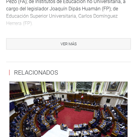
Pezo (FA); de Institutos de Educación no Universitaria, a
cargo del legislador Joaquín Dipás Huamán (FP); de
Educación Superior Universitaria, Carlos Domínguez
Herrera (FP).
Y por último, el Grupo de trrabajo de Deporte y Juegos
Panamericanos 2019, bajo la coordinación de la
VER MÁS
parlamentaria Leyla Chihuán Ramos (FP). Los grupos
señalados se instalarán a partir de la próxima semana e
incorporará a los congresistas que no asistieron a la
RELACIONADOS
presente reunión.
A solicitud de la congresista Chihuán, se presentó el
profesor de la Universidad Pedro Ruiz Gallo de
Lambayeque, quien presentó ante ese grupo de trabajo
denuncias sobre presuntas irregularidades cometidas por
funcionarios del SUNEDU en el proceso de elección de
nuevas autoridades en el marco de la nueva Ley
Universitaria.(FAA).