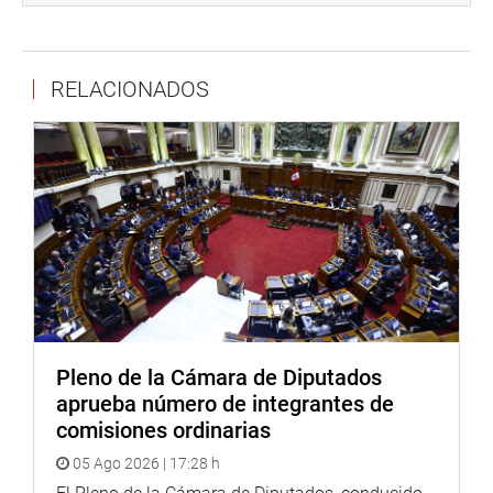
del Interior a fin de que pueda atenderlas a la brevedad
posible.
Jáuregui también visitó el Centro de Emergencia Mujer y
RELACIONADOS
saludó el esfuerzo desplegado por los efectivos policiales
de Manchay para atender el alto índice de violencia
familiar que se registra en esa jurisdicción.
Al respecto, el comisario Mayor PNP, Jesús Merino,
informó que ha tomado contacto con las juntas vecinales
y representantes de las ollas comunes a fin de
implementar buzones para que la población haga sus
denuncias, en forma anónima, sobre las personas que
son víctimas de violencia física.
Pleno de la Cámara de Diputados
Ello permitirá que la fuerza policial pueda intervenir en
aprueba número de integrantes de
forma rápida a los agresores, explicó el oficial PNP.
comisiones ordinarias
OFICINA DE COMUNICACIONES
05 Ago 2026 | 17:28 h