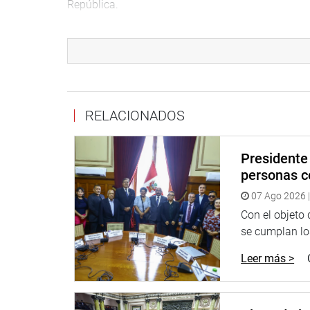
República.
YONHY LESCANO
Yonhy Lescano (AP) consideró que la Bicameralida
Congreso por muchos escándalos. “Se necesita po
trabajar sin escándalos”, sentenció.,
RELACIONADOS
El congresista acciopopulista dijo que no se está 
proyecto original la declaración de intereses e in
artículo 90 no se haya colocado que los futuros 
Presidente 
personas c
Pidió que los futuros parlamentarios no deben ten
07 Ago 2026 |
judicial. Solicitó que en el artículo 96 se dispon
a las empresas trasnacionales directamente y no 
Con el objeto
se cumplan los
Critico que las reformas constitucionales lo pued
Leer más >
discriminación y que las investigaciones solo la 
GINO COSTA (PPK)