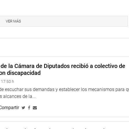
VER MÁS
d no es suficiente para mejorar el funcionamiento del
ner dispositivos para que los parlamentarios vengan a
corrigiendo el tema de fondo, se ha quitado del artículo 92 del
gresos de los futuros parlamentarios. También criticó que en el
congresistas tengan una conducta intachable.
de la Cámara de Diputados recibió a colectivo de
on discapacidad
er inmunidad de arresto y deben de ir a dar cuentas al Poder
 17:50 h
ga que toda parlamentario tenga la potestad de pedir información
a través de las entidades del Estado
 de escuchar sus demandas y establecer los mecanismos para 
 alcances de la...
an hacer solo los senadores y no los diputados siendo una clara
Compartir
pueden hacer los diputados y no los senadores.