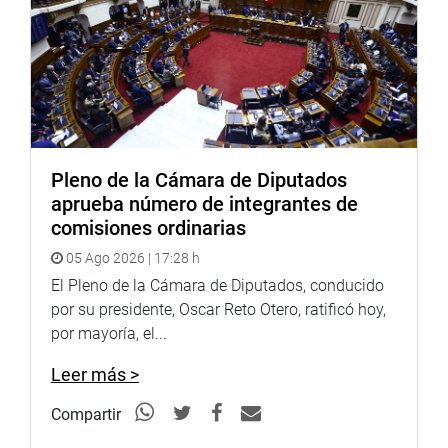
CAJAMARCA
En cumplimiento con la función fiscalizadora, el
congresista Hamlet Echeverría Rodríguez, sostuvo una
importante reunión con funcionares de la Contraloría,
sede Cajamarca, quienes informaron sobre el estado
situacional de las carreteras Cajamarca – Cumbemayo –
Pleno de la Cámara de Diputados
Chetilla y Otuzco – Combayo.
aprueba número de integrantes de
comisiones ordinarias
05 Ago 2026 | 17:28 h
El Pleno de la Cámara de Diputados, conducido
por su presidente, Oscar Reto Otero, ratificó hoy,
por mayoría, el...
Leer más >
Compartir