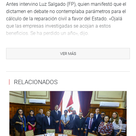
Antes intervino Luz Salgado (FP), quien manifestó que el
dictamen en debate no contemplaba parámetros para el
cálculo de la reparación civil a favor del Estado. «Ojalá
que las empresas investigadas se acojan a estos
beneficios. Se ha perdido un año», dijo.
El presidente de la Comisión de Justicia, Salvador Heresi
(PPK) cerró el debate aceptando algunas de las
VER MÁS
propuestas expuestas durante el debate matinal y
vespertino.
En la primera votación se tuvo este resultado: 80 votos
RELACIONADOS
favor, 24 en contra y 7 abstenciones. Se exoneró la
segunda votación con 75 votos a favor, 23 en contra y 11
abstenciones.
INICIOS DEL DEBATE
El Pleno del Congreso inició su sesión de hoy con el
debate del proyecto de ley que logró el consenso de las