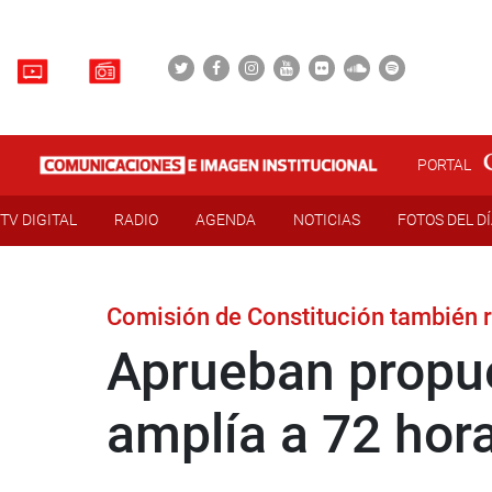
PORTAL
TV DIGITAL
RADIO
AGENDA
NOTICIAS
FOTOS DEL D
Comisión de Constitución también re
Aprueban propue
amplía a 72 hora