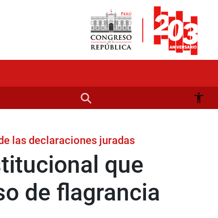
de las declaraciones juradas
itucional que
so de flagrancia