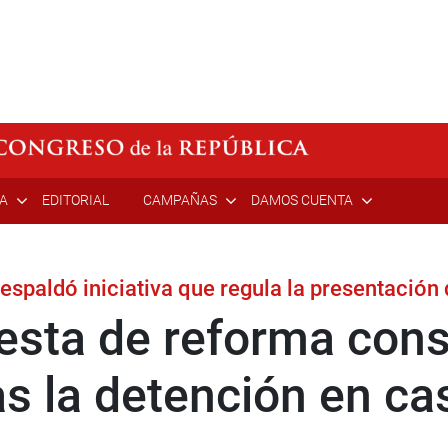
ÍA
EDITORIAL
CAMPAÑAS
DAMOS CUENTA
spaldó iniciativa que regula la presentación 
sta de reforma const
s la detención en ca