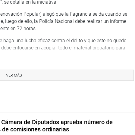
 se detalla en la iniciativa.
Renovación Popular) alegó que la flagrancia se da cuando se
, luego de ello, la Policía Nacional debe realizar un informe
ente en 72 horas.
e haga una lucha eficaz contra el delito y que este no quede
a debe enfocarse en acopiar todo el material probatorio para
consideró que realizar un informe policial que cumpla los
rio Público sí requiere de más tiempo, a fin de evitar
VER MÁS
es.
 aprobó, con 20 votos a favor, 0 en contra y 1 abstención, el
plantea regular la presentación de la declaración jurada
 los funcionarios y servidores públicos.
a Cámara de Diputados aprueba número de
s de comisiones ordinarias
n patrimonial y financiera de los citados en el marco del