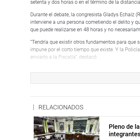
setenta y dos horas o en el término de la distancia”,
Durante el debate, la congresista Gladys Echaíz (
interviene a una persona cometiendo el delito y que
que puede realizarse en 48 horas y no necesariam
“Tendría que existir otros fundamentos para que s
impune por el corto tiempo que existe. Y la Policí
enviarlo a la Fiscalía”, destacó.
Su colega Jorge Marticorena (Perú Bicentenarios) 
requerimientos técnicos para su entrega al Ministe
observaciones de parte de las autoridades judicial
DECLARACIÓN JURADA
RELACIONADOS
La Comisión de Constitución y Reglamento también
dictamen recaído en el Proyecto de Ley 4850, que 
integral de ingresos, bienes, rentas e intereses de
Pleno de l
integrante
De esta manera, se busca transparentar la situació