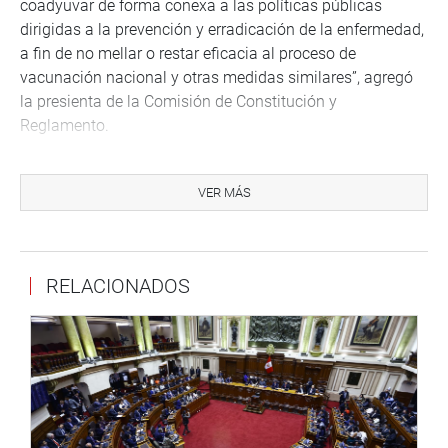
coadyuvar de forma conexa a las políticas públicas
dirigidas a la prevención y erradicación de la enfermedad,
a fin de no mellar o restar eficacia al proceso de
vacunación nacional y otras medidas similares”, agregó
la presienta de la Comisión de Constitución y
Reglamento.
Además, explicó que lo que se dejaría en suspensión, y no
los elimina, son las elecciones primarias que serían una
VER MÁS
modalidad que recién se ha introducido en
modificaciones recientes que hasta la fecha no se ha
aplicado y que implicaría que todos los ciudadanos -sin
RELACIONADOS
excepción- tienen que salir a elegir a los candidatos de
los diferentes partidos políticos a nivel nacional.
“Esto significaría una elección anterior a la propia
elección para elegir a los gobernadores regionales y a los
alcaldes. Esto es lo que en este momento -como ocurrió
en la elección 2021- se dejaría en suspensión”, aclaró.