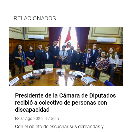
principal del Palacio Legislativo, para retomar el debate y
aprobación de los artículos 133° (relacionado a la
RELACIONADOS
cuestión de confianza), 134°, 135° y 137°,
respectivamente, que han quedado pendientes. (JCHOY)
CENTRO DE NOTICIAS
PRENSA-CONGRESO 2-10-2018
Puede encontrar más información en nuestra página web
y redes sociales.
Heraldo
:
goo.gl/Ty5Tto
Portal:
http://www.congreso.gob.pe/
Presidente de la Cámara de Diputados
recibió a colectivo de personas con
Facebook:
https://goo.gl/s5t7XN
discapacidad
Twitter:
https://goo.gl/iMywRR
07 Ago 2026 | 17:50 h
YouTube:
Con el objeto de escuchar sus demandas y
https://goo.gl/VBXBNk