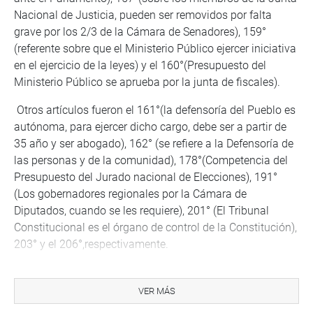
Nacional de Justicia, pueden ser removidos por falta
grave por los 2/3 de la Cámara de Senadores), 159°
(referente sobre que el Ministerio Público ejercer iniciativa
en el ejercicio de la leyes) y el 160°(Presupuesto del
Ministerio Público se aprueba por la junta de fiscales).
Otros artículos fueron el 161°(la defensoría del Pueblo es
autónoma, para ejercer dicho cargo, debe ser a partir de
35 año y ser abogado), 162° (se refiere a la Defensoría de
las personas y de la comunidad), 178°(Competencia del
Presupuesto del Jurado nacional de Elecciones), 191°
(Los gobernadores regionales por la Cámara de
Diputados, cuando se les requiere), 201° (El Tribunal
Constitucional es el órgano de control de la Constitución),
203° y el 206°,respectivamente.
La sesión de la Comisión de Constitución, fue levantada
a las 20.05 horas, y mañana miércoles 3 de Octubre, se
VER MÁS
reiniciará a las 09.30 de la mañana, en el hemiciclo