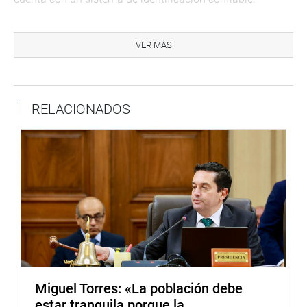
Identificaría a niños de albergues, personas
desaparecidas, cadáveres y NN. Colaboraría en la
VER MÁS
solución de problemas de filiación en general cuando sea
requerido. Prevendría el cambio, robo, secuestro, tráfico y
migraciones delictivas de los recién nacidos, niños,
RELACIONADOS
adolescentes y adultos.
Ayudaría a las autoridades policiales y judiciales, a nivel
nacional e internacional, aportando información clave
para identificar a los culpables de manera indubitable y
así prevenir y solucionar crímenes.
La Comisión de Justicia también aprobó, por mayoría,
otro dictamen que recomienda nueve reformas a
diferentes artículos del Código Civil, entre ellas, por
ejemplo, agrega al artículo 363 que indica que “la mujer
que no crea que el hijo es de su marido puede negarlo
Miguel Torres: «La población debe
cuando lo demuestre la prueba del ADN u otras pruebas
estar tranquila porque la