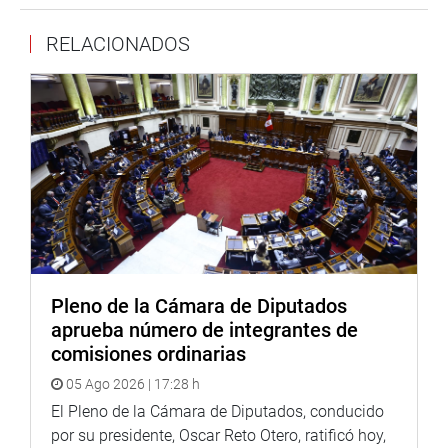
interés nacional el mejoramiento y ampliación de la red
vecinal Taray – Macay –UchuyQosqo – Chimpacalca-
RELACIONADOS
Huandar Grande-Huycho; Quenco-Sihua- Quillhuay-
Macay, y Lima provincias -Quenco, en los distritos de
Taray, Coya, Lamay y Calca, de la provincia de Calca,
departamento de Cusco.
Asimismo, se aprobó la iniciativa legislativa que dispone
la promoción de la masificación de instalación del
servicio de Internet en las localidades de Loreto.
Igualmente, fue aprobado el proyecto que declara de
necesidad pública y de interés nacional, la construcción
del canal logístico del centro del Perú.
Pleno de la Cámara de Diputados
aprueba número de integrantes de
OFICINA DE COMUNICACIONES
comisiones ordinarias
05 Ago 2026 | 17:28 h
El Pleno de la Cámara de Diputados, conducido
por su presidente, Oscar Reto Otero, ratificó hoy,