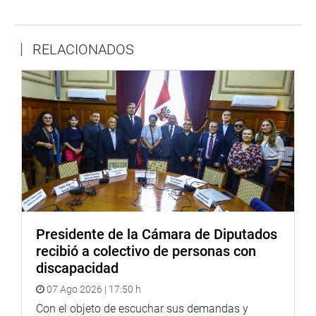
Jorge Ninahuanca Hinostroza de la Federación Nacional
de Trabajadores administrativos del sector salud, quien
solicitó poner en agenda del Pleno el proyecto para el
RELACIONADOS
nombramiento del personal administrativo de ese sector.
Dijo que desde el 2005 los trabajadores administrativos
no tienen ningún beneficio en lo que respecta a
nombramiento de personal como sí lo ha tenido el
personal asistencial y otros sectores.
OFICINA DE COMUNICACIONES E IMAGEN
INSTITUCIONAL
Presidente de la Cámara de Diputados
recibió a colectivo de personas con
discapacidad
07 Ago 2026 | 17:50 h
Con el objeto de escuchar sus demandas y