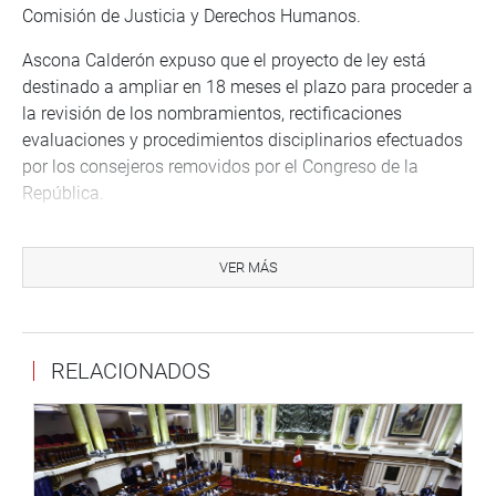
Comisión de Justicia y Derechos Humanos.
Ascona Calderón expuso que el proyecto de ley está
destinado a ampliar en 18 meses el plazo para proceder a
la revisión de los nombramientos, rectificaciones
evaluaciones y procedimientos disciplinarios efectuados
por los consejeros removidos por el Congreso de la
República.
Precisó que el efecto será la debida organización del
procedimiento de revisión en cuanto a los plazos que se
VER MÁS
requiere para que se disponga su inicio y aquellos para su
resolución, de modo que permita cumplir con la finalidad
de estos, como es identificar o no la existencia de graves
RELACIONADOS
irregularidades en los procedimientos llevados a cabo por
el desactivado Consejo Nacional de la Magistratura,
sancionando su nulidad y, de ser el caso, el cese en el
ejercicio de la función asignada al administrado
evaluado.