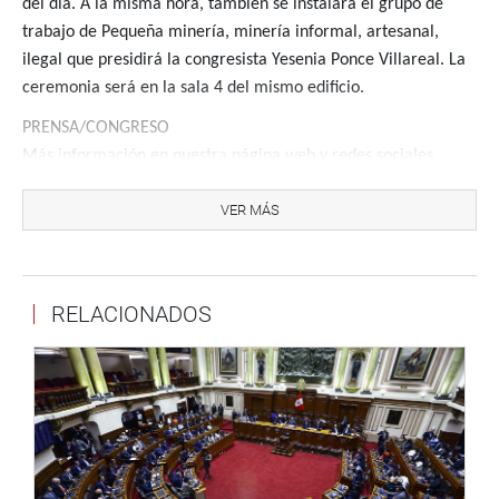
del día. A la misma hora, también se instalará el grupo de
trabajo de Pequeña minería, minería informal, artesanal,
ilegal que presidirá la congresista Yesenia Ponce Villareal. La
ceremonia será en la sala 4 del mismo edificio.
PRENSA/CONGRESO
Más información en nuestra página web y redes sociales.
http://www.congreso.gob.pe/
VER MÁS
Facebook:
https://www.facebook.com/congresodelarepublicadelperu?
fref=ts
<
https://www.facebook.com/congresodelarepublicadelper
>
fref=ts
RELACIONADOS
Twitter:
https://twitter.com/congresoperu
>
<
https://twitter.com/congresoperu
Youtube:
http://www.youtube.com/congresoperu
<
http://www.youtube.com
Soundcloud:
https://soundcloud.com/radiocongreso
<
https://soundcloud.com/r