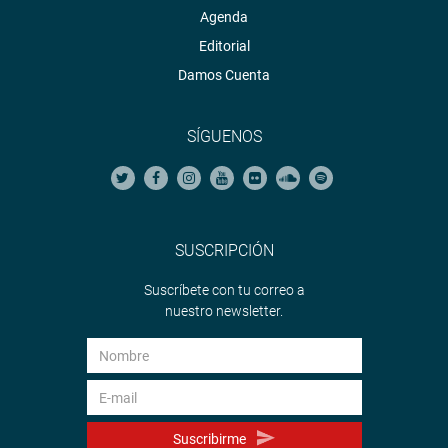
Agenda
CENTRO DE NOTICIAS
Editorial
Damos Cuenta
PRENSA-CONGRESO 11-7-18
SÍGUENOS
Puede encontrar más información en nuestra página web
y redes sociales.
SUSCRIPCIÓN
Heraldo
:
goo.gl/Ty5Tto
Suscríbete con tu correo a
Portal:
http://www.congreso.gob.pe/
nuestro newsletter.
Facebook:
https://goo.gl/s5t7XN
Twitter:
https://goo.gl/iMywRR
YouTube:
https://goo.gl/VBXBNk
Suscribirme