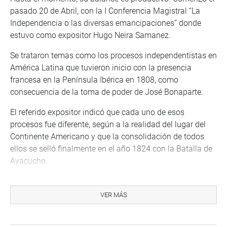
pasado 20 de Abril, con la I Conferencia Magistral “La
Independencia o las diversas emancipaciones” donde
estuvo como expositor Hugo Neira Samanez.
Se trataron temas como los procesos independentistas en
América Latina que tuvieron inicio con la presencia
francesa en la Península Ibérica en 1808, como
consecuencia de la toma de poder de José Bonaparte.
El referido expositor indicó que cada uno de esos
procesos fue diferente, según a la realidad del lugar del
Continente Americano y que la consolidación de todos
ellos se selló finalmente en el año 1824 con la Batalla de
Ayacucho.
Concluyó señalando que resulta necesario comprender el
camino político, económico y social que siguieron las
VER MÁS
nuevas repúblicas y del impacto que todo esto ha
generado en las generaciones actuales con relación al