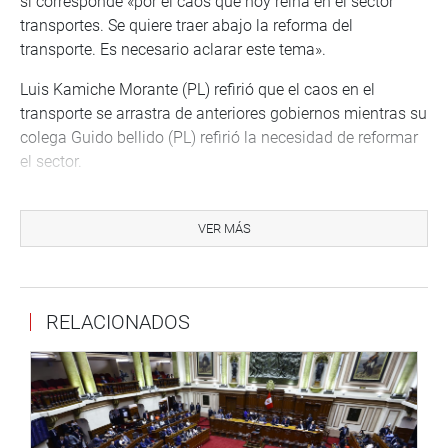
sí corresponde «por el caos que hoy reina en el sector
transportes. Se quiere traer abajo la reforma del
transporte. Es necesario aclarar este tema».
Luis Kamiche Morante (PL) refirió que el caos en el
transporte se arrastra de anteriores gobiernos mientras su
colega Guido bellido (PL) refirió la necesidad de reformar
el sector.
Por su parte, Wilmar Helera (SP) consideró que la solicitud
de interpelación es positiva para que el ministro de
VER MÁS
Transportes informe sobre la realidad de su rubro;
mientras que su colega Pedro Martínez (AP) señaló que
se debe dar la confianza a las autoridades del sector
RELACIONADOS
transportes para que continúen sus funciones.
Al término de las intervenciones de los representantes, la
moción dada a conocer fue admitida para su debate.
Antes, se dio cuenta en el pleno del Congreso dos