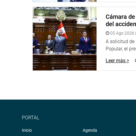
Energía y Minas, cuatro; y tres grupos de trabajo l
Cámara de 
Dos grupos especializados formaron las comisi
del accide
Patrimonio Cultural; y un grupo de trabajo la comi
fronteriza).
05 Ago 2026 |
A solicitud d
PRENSA CONGRESO
Popular, el pr
Leer más >
PORTAL
Inicio
Agenda