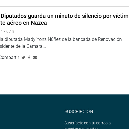
a comisión de Inclusión Social.
Diputados guarda un minuto de silencio por vícti
ones de Comercio Exterior, Constitución y Cultura y
nte aéreo en Nazca
sión de Relaciones Exteriores (Desarrollo e integración
 17:07 h
e la diputada Mady Yonz Núñez de la bancada de Renovación
esidente de la Cámara...
Compartir
SUSCRIPCIÓN
Suscríbete con tu correo a