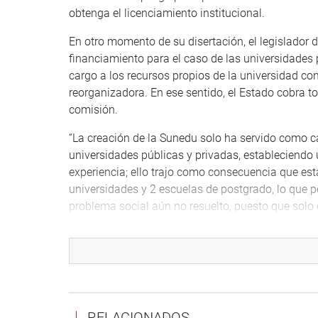
obtenga el licenciamiento institucional.
En otro momento de su disertación, el legislador d
financiamiento para el caso de las universidades 
cargo a los recursos propios de la universidad co
reorganizadora. En ese sentido, el Estado cobra t
comisión.
“La creación de la Sunedu solo ha servido como ca
universidades públicas y privadas, estableciendo 
experiencia; ello trajo como consecuencia que esta
universidades y 2 escuelas de postgrado, lo que 
problema social aún no resuelto, puesto que solo e
señaló.
“Con esta propuesta legislativa contribuiremos a 
ese objetivo, sino apoyamos a la población univer
licenciamiento. No podemos abandonar a la juvent
que ofreció alternativas de solución para superar
RELACIONADOS