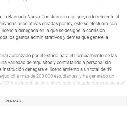
e la Bancada Nueva Constitución dijo que, en lo referente al
privadas asociativas creadas por ley, este se efectuará con
n licencia denegada en la que se designe la comisión
odos los gastos administrativos y demás que genere la
nal autorizado por el Estado para el licenciamiento de las
una variedad de requisitos y contratando a personal sin
 institución denegara el licenciamiento a un total de 49
perjudicó a más de 200 000 estudiantes, y ha generado un
l 19 % de la población universitaria afectada pudo reubicarse”,
mejorar la calidad universitaria, pues no estamos en contra de
VER MÁS
sitaria afectada por el tema de la denegatoria del
ud universitaria perjudicada por el incumplimiento del Estado
 esta situación”, enfatizó Ramos Zapana.