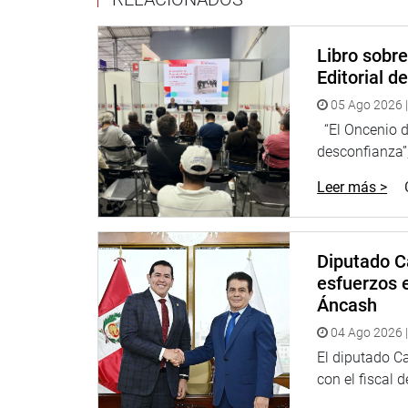
Lima, 20 de abril del 2021
Libro sobr
Editorial d
Despacho Congresal
05 Ago 2026 |
“El Oncenio de
desconfianza”,
Leer más >
Diputado C
esfuerzos e
Áncash
04 Ago 2026 |
El diputado C
con el fiscal 