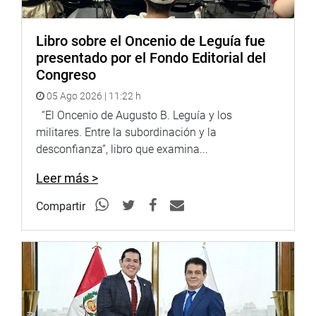
medida a Piura, la funcionaria indicó que el Ministerio de
Vivienda busca que el bono tenga un alcance nacional,
por lo que se ha propuesto ampliar la cobertura de este
Libro sobre el Oncenio de Leguía fue
beneficio económico para los próximos meses.
presentado por el Fondo Editorial del
Congreso
“Se necesita el compromiso del MEF”
05 Ago 2026 | 11:22 h
A su turno, el titular de la comisión, el parlamentario
“El Oncenio de Augusto B. Leguía y los
Darwin Espinoza Vargas (AP), saludó el compromiso de
militares. Entre la subordinación y la
los funcionarios de la cartera de Vivienda, pero enfatizó
desconfianza”, libro que examina...
que las poblaciones más vulnerables no se verán
Leer más >
beneficiadas con este bono si no hay un compromiso
concreto del Ministerio de Economía y Finanzas (MEF)
Compartir
para ampliar significativamente su asignación
económica.
“Es un bono de 15 mil soles que tiene que ser equiparado
con los costos actuales de los materiales de
construcción. Por ese es que solicito la presencia del
ministro de Vivienda junto con la del ministro de