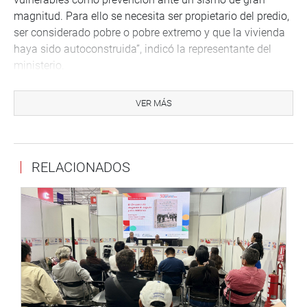
magnitud. Para ello se necesita ser propietario del predio,
ser considerado pobre o pobre extremo y que la vivienda
haya sido autoconstruida”, indicó la representante del
ministerio.
Al respecto, informó que dicho bono se inició con un
VER MÁS
presupuesto único de 100 millones de soles, de los cuales
se ya se han gastado 72 995 500.00 soles, y, por lo tanto,
quedan 27 004 500.00 soles por gastar en estos
momentos.
RELACIONADOS
“Gracias al bono se han reforzado hasta el momento
4623 viviendas vulnerables y con el presupuesto restante
pueden ejecutarse hasta 1800 bonos más. Actualmente el
bono tiene un valor de 15 mil soles”, explicó.
Asimismo, ante los cuestionamientos de los
parlamentarios por el hecho de que este beneficio solo
haya priorizado a las ciudades de Lima y, en menor