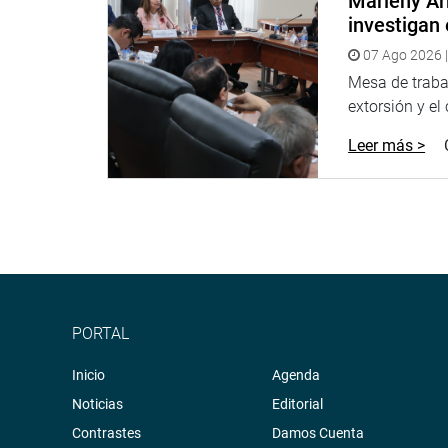
Marleny Ar
investigan 
07 Ago 2026 |
Mesa de trabaj
extorsión y el
Leer más >
PORTAL
Inicio
Agenda
Noticias
Editorial
Contrastes
Damos Cuenta