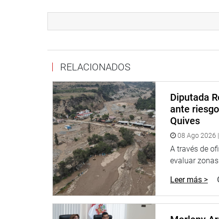
Lima, 17 de agosto de 2021
Despacho congresista Héctor Valer Pinto
RELACIONADOS
Diputada R
ante riesg
Quives
08 Ago 2026 |
A través de of
evaluar zonas d
Leer más >