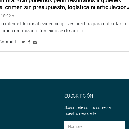
minta: «No podemos pedir resultados a quienes
el crimen sin presupuesto, logística ni articulación
 18:22 h
o interinstitucional evidenció graves brechas para enfrentar la
 crimen organizado Con éxito se desarrolló...
Compartir
SUSCRIPCIÓN
Suscríbete con tu correo a
nuestro newsletter.