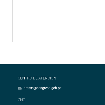
»
CENTRO DE ATENCIÓN
prensa@congreso.gob.pe
CNC