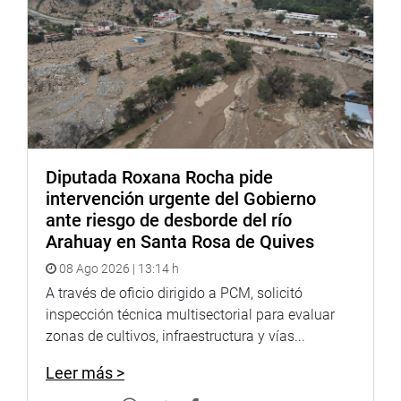
Áncash, quienes conforman la Bancada Áncash, con
quienes luego de conformarán mesas de trabajo en la que
participen también los gobernantes locales y regionales e
integrantes del Poder Ejecutivo.
Camones Soriano visitó los distritos de Tauca, Cabana y
Bolognesi. En Cabana se realizó la segunda sesión de la
Bancada Áncash con la presencia de los parlamentarios
ancashinos.
Diputada Roxana Rocha pide
intervención urgente del Gobierno
Despacho de la congresista Lady Camones
ante riesgo de desborde del río
Arahuay en Santa Rosa de Quives
08 Ago 2026 | 13:14 h
A través de oficio dirigido a PCM, solicitó
inspección técnica multisectorial para evaluar
zonas de cultivos, infraestructura y vías...
Leer más >