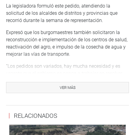
La legisladora formuló este pedido, atendiendo la
solicitud de los alcaldes de distritos y provincias que
recorrió durante la semana de representación.
Expresó que los burgomaestres también solicitaron la
reconstrucción e implementación de los centros de salud,
reactivación del agro, e impulso de la cosecha de agua y
mejorar las vías de transporte.
“Los pedidos son variados, hay mucha necesidad y es
urgente que el gobierno se ponga a trabajar en resolver
los problemas del pueblo. Nosotros haremos seguimiento
y llevaremos sus reclamos hasta las autoridades
VER MÁS
nacionales. Haremos seguimiento para que sean
atendidos”, expresó la parlamentaria representante de
Áncash por APP.
RELACIONADOS
Lady Camones resaltó que están trabajando en manera
conjunta con todos los congresistas representantes de