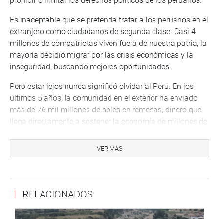
prohibir o limitar los derechos políticos de los peruanos.
Es inaceptable que se pretenda tratar a los peruanos en el
extranjero como ciudadanos de segunda clase. Casi 4
millones de compatriotas viven fuera de nuestra patria, la
mayoría decidió migrar por las crisis económicas y la
inseguridad, buscando mejores oportunidades.
Pero estar lejos nunca significó olvidar al Perú. En los
últimos 5 años, la comunidad en el exterior ha enviado
más de 76 mil millones de soles en remesas, dinero que
llega directamente a sostener la economía de millones de
hogares dentro del país. Por lo tanto, tienen todo el
derecho del mundo a decidir su futuro.
VER MÁS
¡El voto de los peruanos en el exterior se respeta!
Jorge Zeballos Aponte
RELACIONADOS
Congresista de la República