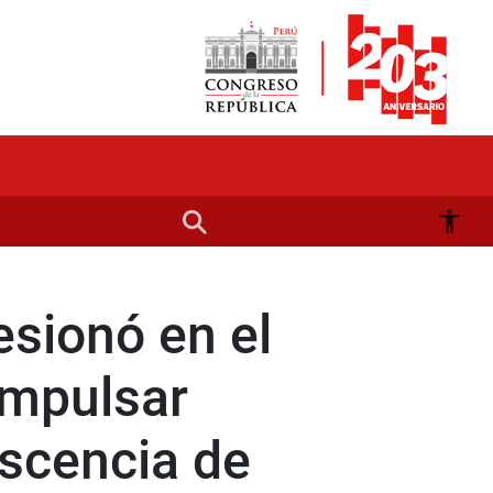
esionó en el
 impulsar
escencia de