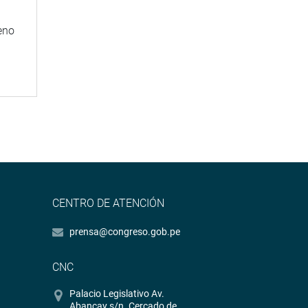
eno
CENTRO DE ATENCIÓN
prensa@congreso.gob.pe
CNC
Palacio Legislativo Av.
Abancay s/n. Cercado de