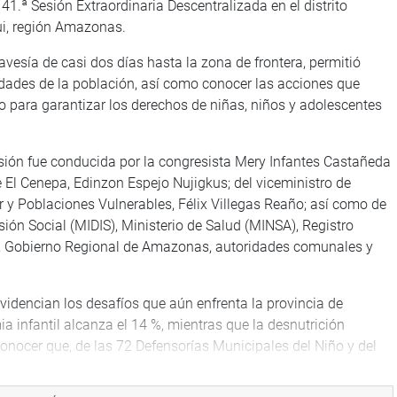
1.ª Sesión Extraordinaria Descentralizada en el distrito
ui, región Amazonas.
avesía de casi dos días hasta la zona de frontera, permitió
dades de la población, así como conocer las acciones que
no para garantizar los derechos de niñas, niños y adolescentes
esión fue conducida por la congresista Mery Infantes Castañeda
de El Cenepa, Edinzon Espejo Nujigkus; del viceministro de
r y Poblaciones Vulnerables, Félix Villegas Reaño; así como de
sión Social (MIDIS), Ministerio de Salud (MINSA), Registro
C), Gobierno Regional de Amazonas, autoridades comunales y
videncian los desafíos que aún enfrenta la provincia de
a infantil alcanza el 14 %, mientras que la desnutrición
 conocer que, de las 72 Defensorías Municipales del Niño y del
zonas, solo 11 cuentan con acreditación para intervenir en
ismo modo, se señaló que la región dispone de un único Centro