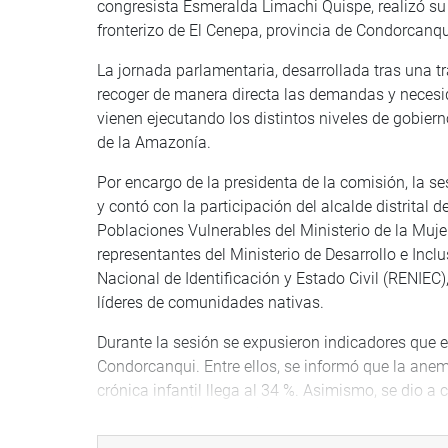
congresista Esmeralda Limachi Quispe, realizó su 4
fronterizo de El Cenepa, provincia de Condorcanq
La jornada parlamentaria, desarrollada tras una tr
recoger de manera directa las demandas y necesi
vienen ejecutando los distintos niveles de gobier
de la Amazonía.
Por encargo de la presidenta de la comisión, la s
y contó con la participación del alcalde distrital 
Poblaciones Vulnerables del Ministerio de la Muje
representantes del Ministerio de Desarrollo e Inclu
Nacional de Identificación y Estado Civil (RENIE
líderes de comunidades nativas.
Durante la sesión se expusieron indicadores que e
Condorcanqui. Entre ellos, se informó que la anemi
crónica infantil llega al 34 %. Asimismo, se dio a
Adolescente (DEMUNA) existentes en la región Ama
casos de riesgo de desprotección familiar. Del m