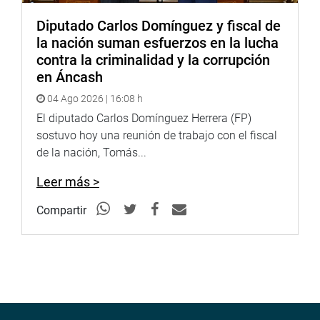
Lugar: Auditorio “Alberto Andrade Carmona” – Congreso
Diputado Carlos Domínguez y fiscal de
de la República (Av. Abancay 203, Lima)
la nación suman esfuerzos en la lucha
OFICINA DE COMUNICACIONES DE LA COMISIÓN DE
contra la criminalidad y la corrupción
CIENCIA, INNOVACIÓN Y TECNOLOGÍA
en Áncash
04 Ago 2026 | 16:08 h
El diputado Carlos Domínguez Herrera (FP)
sostuvo hoy una reunión de trabajo con el fiscal
de la nación, Tomás...
Leer más >
Compartir