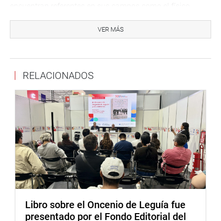
encuentran referentes en sus campos como el físico
Alberto Gago Medina (PUCP), la bióloga Rosa Vásquez
Espinoza (BBC 100 mujeres 2024), el paleontólogo Mario
VER MÁS
Urbina Schmit (descubridor del Perucetus colossus), y el
Dr. Wester Zela Moraya, experto en inteligencia artificial
con formación en Oxford y Stanford y otros destacados
RELACIONADOS
profesionales que han contribuido en la Ciencia,
Innovación y Tecnología del país.
El programa incluye la presentación del destacado
profesor Walter Velásquez Godoy, creador del robot “Kipi”,
ecosistema de aprendizaje en lenguas originarias, y
contará con un momento histórico: la aparición del primer
avatar holográfico con inteligencia artificial en el
Congreso de la República, símbolo del avance hacia una
nueva era digital en el Estado peruano.
El congresista Pariona Sinche señaló que, “la actividad
Libro sobre el Oncenio de Leguía fue
que estamos organizando no solo es un homenaje a la
presentado por el Fondo Editorial del