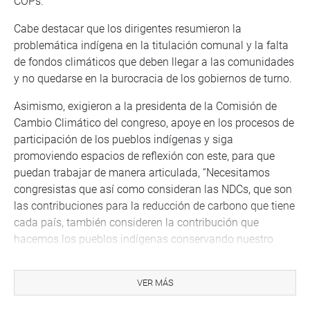
COPs.
Cabe destacar que los dirigentes resumieron la
problemática indígena en la titulación comunal y la falta
de fondos climáticos que deben llegar a las comunidades
y no quedarse en la burocracia de los gobiernos de turno.
Asimismo, exigieron a la presidenta de la Comisión de
Cambio Climático del congreso, apoye en los procesos de
participación de los pueblos indígenas y siga
promoviendo espacios de reflexión con este, para que
puedan trabajar de manera articulada, “Necesitamos
congresistas que así como consideran las NDCs, que son
las contribuciones para la reducción de carbono que tiene
cada país, también consideren la contribución que
hacemos los pueblos indígenas conservando nuestro
bosque en pie, por eso exigimos que los fondos lleguen al
territorio” declaró el presidente de CODEPISAM
VER MÁS
(organización indígena de la región San Martín), que
agrupa 8 federaciones de la región.