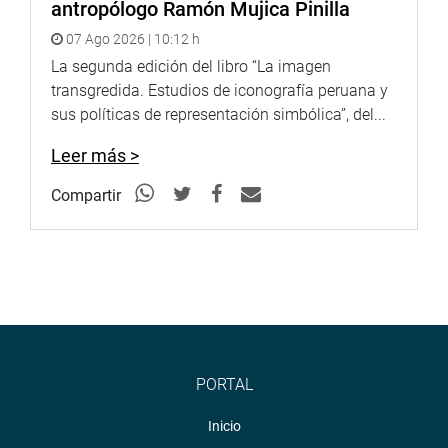
antropólogo Ramón Mujica Pinilla
Ministerio del Ambiente y el Congreso de la República.
07 Ago 2026 | 10:12 h
Lima, 12 de diciembre de 2022
La segunda edición del libro “La imagen
transgredida. Estudios de iconografía peruana y
CONGRESISTA, CHERYL TRIGOZO REÁTEGUI
sus políticas de representación simbólica”, del...
Leer más >
Compartir
PORTAL
Inicio