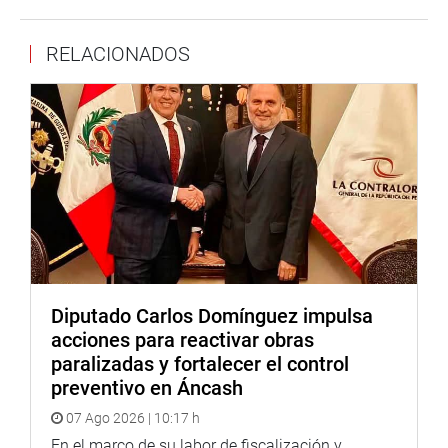
Wilfredo Tsamash, dijo estar de acuerdo con el fomento
RELACIONADOS
de los espacios de diálogo, pero que es urgente que se
reconozca la contribución que hacen las comunidades
para frenar el cambio climático desde sus comunidades.
Explicó, vía virtual desde Montreal, Canadá.
A su turno, tras escuchar la opinión de los participantes
virtuales y presentes, la congresista, Cheryl Trigozo, dijo
que, como hija de San Martín, el compromiso está dado y
que desde su posición en la Comisión de Cambio
Climático del congreso luchará para que los diálogos
sean verdaderamente interculturales y se respete la
opinión de los pueblos indígenas y sus organizaciones.
Diputado Carlos Domínguez impulsa
Asimismo, instó a la cooperación internacional como la
acciones para reactivar obras
Rainforest Alliance, a consolidar el trabajó con las
paralizadas y fortalecer el control
comunidades “para juntos buscar el desarrollo pleno de la
preventivo en Áncash
región” dijo Trigozo. Además se dejó constancia que este
07 Ago 2026 | 10:17 h
es el inicio del trabajo articulado que se tendrá desde los
En el marco de su labor de fiscalización y