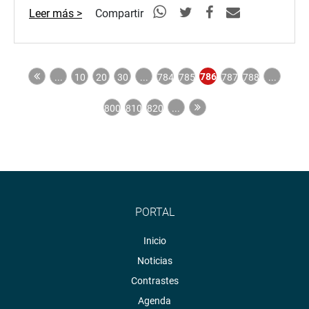
Leer más >
Compartir
786
...
10
20
30
...
784
785
787
788
...
800
810
820
...
PORTAL
Inicio
Noticias
Contrastes
Agenda