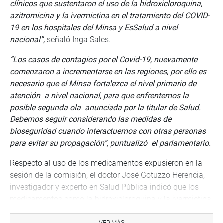
clínicos que sustentaron el uso de la hidroxicloroquina,
azitromicina y la ivermictina en el tratamiento del COVID-
19 en los hospitales del Minsa y EsSalud a nivel
nacional”,
señaló Inga Sales.
“Los casos de contagios por el Covid-19, nuevamente
comenzaron a incrementarse en las regiones, por ello es
necesario que el Minsa fortalezca el nivel primario de
atención a nivel nacional, para que enfrentemos la
posible segunda ola anunciada por la titular de Salud.
Debemos seguir considerando las medidas de
bioseguridad cuando interactuemos con otras personas
para evitar su propagación”, puntualizó el parlamentario.
Respecto al uso de los medicamentos expusieron en la
sesión de la comisión, el doctor José Gotuzzo Herencia,
investigador y experto en Salud Pública indicó que los
medicamentos como la hidroxicloroquina y la ivermictina,
se usan por años para diversas enfermedades y tienen
resultados favorables en los pacientes.
“Antes que el uso
VER MÁS