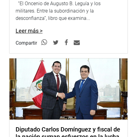
“El Oncenio de Augusto B. Leguía y los
atención es el seguimiento que se debe de hacer al
militares. Entre la subordinación y la
contagiado por el SARS- CoV2 y a sus contactos, para
desconfianza”, libro que examina...
evitar que se propague la pandemia.
Leer más >
“Es importante que la vacuna que se aplique en el país
sea de bajo costo, que produzca la menor cantidad de
Compartir
reacciones y que tenga efectos duraderos de inmunidad
contra el Covid-19. Si eso no ocurre, a qué intereses
estamos respondiendo”; preguntó Solari de la Fuente.
Por su parte la médico nefrólogo del Hospital Nacional
Guillermo Almenara Irigoyen- EsSalud, Vijaya Barra
Torres, señaló que de acuerdo a su experiencia y de otros
colegas en el uso de la ivermictina en pacientes
ambulatorios y extra hospitalarios, se pudo constatar
efectos beneficiosos a quienes se les administró el
medicamento, disminuyendo la carga viral y
recuperándose rápidamente.
Diputado Carlos Domínguez y fiscal de
la nación suman esfuerzos en la lucha
“A los contagiados con el Covid-19 se les aplicó además