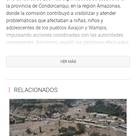
la provincia de Condorcanqui, en la región Amazonas,
donde la comisión contribuyó a visibilizar y atender
problemáticas que afectaban a niñas, niños y
adolescentes de los pueblos Awajún y Wampis,
impulsando acciones coordinadas con las autoridades
competentes. Asimismo, resaltó las gestiones efectuadas
para garantizar atención médica especializada a más de
30 menores procedentes de la Amazonía, incluyendo
VER MÁS
traslados humanitarios que hicieron posible el acceso
oportuno a tratamientos de alta complejidad.
Durante el debate, las congresistas Heidy Juárez Calle y
RELACIONADOS
Mary Infantes Castañeda reconocieron el trabajo
realizado por la comisión y destacaron el compromiso de
sus integrantes y equipo técnico, así como el impacto de
las intervenciones desarrolladas en las zonas más
alejadas del país.
Al finalizar la sesión, la presidenta Esmeralda Limachi