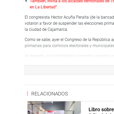
También, invita a los alcaldes territoriales de 
en La Libertad”.
El congresista Hector Acuña Peralta (de la bancad
votaron a favor de suspender las elecciones prima
la ciudad de Cajamarca.
Como se sabe, ayer el Congreso de la República ap
primarias para comicios electorales y municipales
Al respecto, el parlamentario lamentó que estos 
votación como un “papelón” ante la ciudadanía.
“Por ahora, perdimos la batalla, pero no la guer
quiénes realmente hicieron hasta lo imposible par
sentenció el parlamentario.
RELACIONADOS
Busca que Consejo de Ministros descentralizado 
Por otro lado, el congresista Acuña Peralta info
Libro sobr
realizando el conversatorio “Juntos contra la in