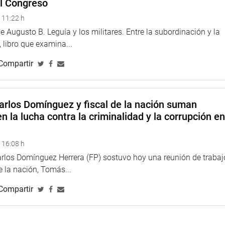
el Congreso
 11:22 h
es de Trujillo, especialmente a aquellos que no asistieron a la
 Augusto B. Leguía y los militares. Entre la subordinación y la
ismo tema”, afirmó Héctor Acuña como encargado de este
 libro que examina...
Compartir
tesala para que el Consejo de Ministros descentralizado
 a la titular del a PCM y su gabinete, para cerrar un
arlos Domínguez y fiscal de la nación suman
del Consejo de Ministros en La Libertad”, finalizó el
n la lucha contra la criminalidad y la corrupción e
 16:08 h
arlos Domínguez Herrera (FP) sostuvo hoy una reunión de trabaj
de la nación, Tomás...
Compartir