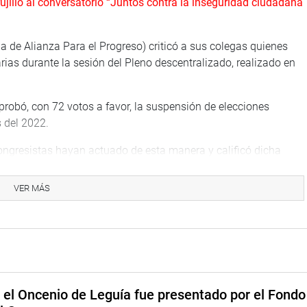
Trujillo al conversatorio “Juntos contra la inseguridad ciudadana
a de Alianza Para el Progreso) criticó a sus colegas quienes
rias durante la sesión del Pleno descentralizado, realizado en
robó, con 72 votos a favor, la suspensión de elecciones
 del 2022.
congresistas hayan actuado de esta manera y calificó dicha
VER MÁS
ra en defensa de la democracia. Sin embargo, ya sabemos
a que sigan existiendo las mafias y los partidos cascarón”,
sea en La Libertad
rmó que mañana sábado 30 desde las 4:00 p. m. se estará
e el Oncenio de Leguía fue presentado por el Fondo
seguridad ciudadana en La Libertad”, en la Cámara de Comercio