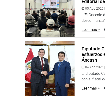
Editorial d
de La Libertad (Junín 454, Trujillo).
05 Ago 2026 |
“Estamos invitando a todos los alcaldes territorial
“El Oncenio de
Primera Audiencia Pública donde se trató este m
desconfianza”,
evento.
Leer más >
Asimismo, indicó que esta actividad servirá de an
también se realice en la región La Libertad.
“Haremos llegar todos los alcances de esta reunión
Diputado C
compromiso de realizar una sesión descentralizada 
esfuerzos e
parlamentario Acuña.
Áncash
04 Ago 2026 |
El diputado C
Lima, 29 de octubre de 2021
con el fiscal 
DESPACHO CONGRESAL
Leer más >