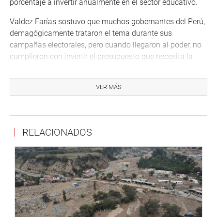
porcentaje a invertir anualmente en el sector educativo.
Valdez Farías sostuvo que muchos gobernantes del Perú,
demagógicamente trataron el tema durante sus
campañas electorales, pero cuando llegaron al poder, no
cumplieron con invertir el presupuesto que necesita la
educación del país.
“Hablamos de corrupción, inseguridad ciudadana,
VER MÁS
violencia, pero todos estos delitos provienen
fundamentalmente de las deficiencias que tiene el sector
educativo, que queremos revertir”,
señaló el parlamentario
RELACIONADOS
de APP.
Puso como ejemplo que el país tiene aproximadamente
37 mil 492 escuelas multigrados o unidocentes, que
imparten clases a decenas de niños y jóvenes.
“Después
nos quejamos de los últimos puestos que ocupamos en
la prueba Pisa”,
refirió.