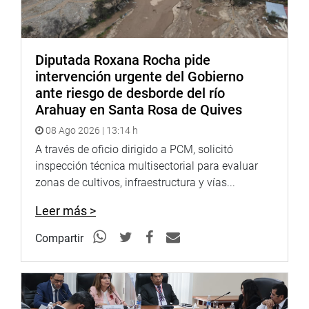
“Las escuelas deben contar, no solo con una adecuada
infraestructura o equipamiento, sino también, deben tener
maestros bien formados, con condiciones técnicas y
académicas, para trasferir esos conocimiento a los
Diputada Roxana Rocha pide
menores
”, expresó.
intervención urgente del Gobierno
ante riesgo de desborde del río
Valdez Farías afirmó que la iniciativa legislativa tiene por
Arahuay en Santa Rosa de Quives
objeto fortalecer el sector Educación y la modificación
constitucional permitirá asegurar que el Estado invierta
08 Ago 2026 | 13:14 h
anualmente esos recursos en mejorar la calidad
A través de oficio dirigido a PCM, solicitó
educativa y cerrar brechas existentes en infraestructura y
inspección técnica multisectorial para evaluar
tecnología.
zonas de cultivos, infraestructura y vías...
Leer más >
Lima, 30 de junio de 2020
Compartir
DESPACHO CONGRESAL