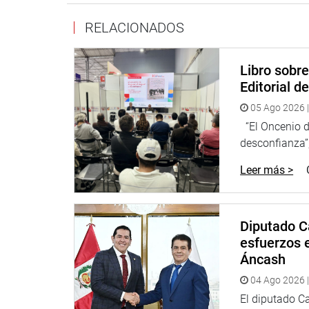
RELACIONADOS
Libro sobr
Editorial d
05 Ago 2026 |
“El Oncenio de
desconfianza”,
Leer más >
Diputado C
esfuerzos e
Áncash
04 Ago 2026 |
El diputado C