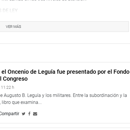
 DE LEY
 Salud, presidida por el parlamentario de Somos Perú, Hitler
VER MÁS
amiento de los proyectos de ley que ayudarían al sector salud
cia sanitaria que viene atravesando el país.
ención del cáncer y el mejoramiento de los servicios oncológicos
vamiento del PL 07619, Ley que declara de interés nacional y
de los servicios oncológicos del instituto regional de
oza, Iren Norte. Otra iniciativa de ley es la 4971, que declara
e el Oncenio de Leguía fue presentado por el Fondo
mentación de laboratorios descentralizados en cada
el Congreso
ras enfermedades.
 11:22 h
 Augusto B. Leguía y los militares. Entre la subordinación y la
 libro que examina...
Compartir