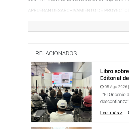
APRUEBAN DESARCHIVAMIENTO DE PROYECTOS
En el primer punto de la agenda de la Comisión de
Saavedra, se aprobó, por unanimidad, el desarchiv
a luchar contra la pandemia frente a esta emergen
Se trata del PL 07115, ley para el cuidado y la at
RELACIONADOS
en el Perú, del mismo modo se aprobó el desarchi
necesidad pública el mejoramiento y la ampliación 
enfermedades neoplásicas, Doctor Luis Pinillos Gan
Libro sobr
de interés nacional y necesidad pública la imple
Editorial d
departamento para diagnosticar la COVID-19 y ot
05 Ago 2026 |
Comisión de Salud y Población
“El Oncenio de
desconfianza”,
Leer más >