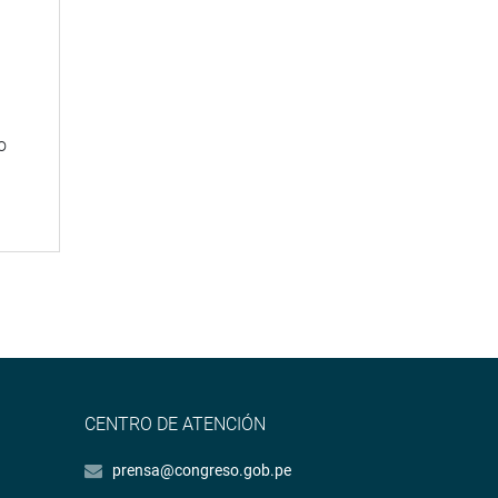
n
o
CENTRO DE ATENCIÓN
prensa@congreso.gob.pe