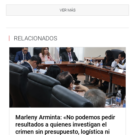
El pedido de la parlamentaria también incluye que se
VER MÁS
incorpore «también un análisis del impacto social de
dicha medida».
Del mismo modo, Yarrow Lumbreras resalta que «resulta
RELACIONADOS
oportuno mostrar nuestra preocupación respecto a la
referida reducción, toda vez que la leche es un alimento
con un elevado valor nutricional e irremplazable en una
dieta saludable de las niñas y niños beneficiarios».
«El presente requerimiento se formula al amparo del
artículo 69 del Reglamento del Congreso de la República
«, concluyó la legisladora.
Lima, 24 de enero de 2024
DESPACHO DE LA CONGRESISTA NORMA YARROW
Marleny Arminta: «No podemos pedir
LUMBRERAS
resultados a quienes investigan el
crimen sin presupuesto, logística ni