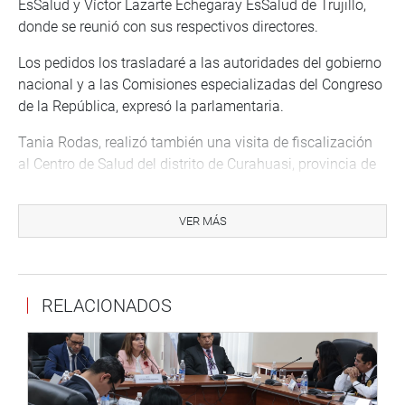
EsSalud y Víctor Lazarte Echegaray EsSalud de Trujillo,
donde se reunió con sus respectivos directores.
Los pedidos los trasladaré a las autoridades del gobierno
nacional y a las Comisiones especializadas del Congreso
de la República, expresó la parlamentaria.
Tania Rodas, realizó también una visita de fiscalización
al Centro de Salud del distrito de Curahuasi, provincia de
Abancay, dialogó con las autoridades y pobladores del
distrito de Tamburco y participó en la ceremonia por el
VER MÁS
148 Aniversario de creación política del Departamento de
Apurímac.
En otras actividades, la legisladora participó en la
RELACIONADOS
inauguración de la planta de oxígeno medicinal y Unidad
de Hemodiálisis del Hospital II de Abancay de EsSalud-
Apurímac y del Policlínico “Virgen de Cocharcas” e
inspeccionó la instalación del Hospital Temporal COVID-
19, en el Coliseo Cirilo Vásquez Olano, en la provincia de