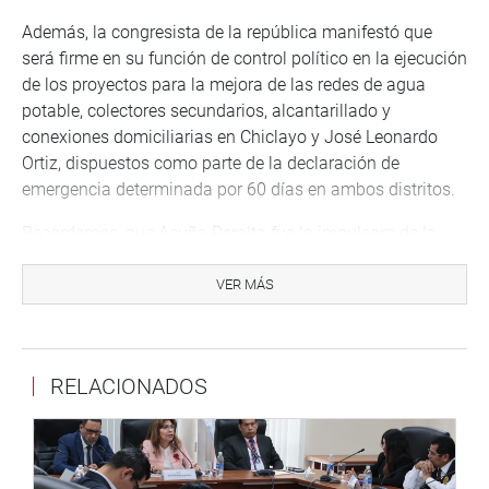
Además, la congresista de la república manifestó que
será firme en su función de control político en la ejecución
de los proyectos para la mejora de las redes de agua
potable, colectores secundarios, alcantarillado y
conexiones domiciliarias en Chiclayo y José Leonardo
Ortiz, dispuestos como parte de la declaración de
emergencia determinada por 60 días en ambos distritos.
Recordemos, que Acuña Peralta fue la impulsora de la
declaración de emergencia publicada con DS N.° 166-
2021-PCM, por el peligro inminente de colapso del
VER MÁS
sistema de alcantarillado, tras la reunión sostenida el 23
de septiembre con representantes del ministerio de
Vivienda, Otass, Sunass y Epsel, además de autoridades
RELACIONADOS
regionales y la sociedad civil.