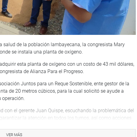
a salud de la población lambayecana, la congresista Mary
onde se instala una planta de oxígeno.
dquirir esta planta de oxígeno con un costo de 43 mil dólares,
congresista de Alianza Para el Progreso.
sociación Juntos para un Reque Sostenible, ente gestor de la
nta de 20 metros cúbicos, para la cual solicitó se ayude a
u operación.
lud con el gerente Juan Quispe, escuchando la problemática del
 garantizar la atención en todos los turnos, así como acciones
dad.
VER MÁS