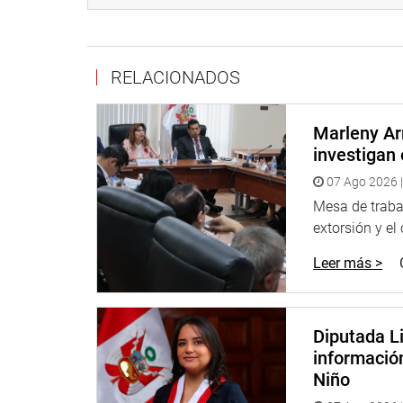
Finalmente, con el personal de salud y miembros d
establecimiento de salud de Reque, que también be
ZAÑA
RELACIONADOS
Para gestionar acciones en busca del bien común,
Lambayeque Mary Acuña se reunió con comités de
Marleny Ar
distrito de Zaña.
investigan 
07 Ago 2026 |
Mesa de trabaj
extorsión y el
Leer más >
Diputada Li
informació
Niño