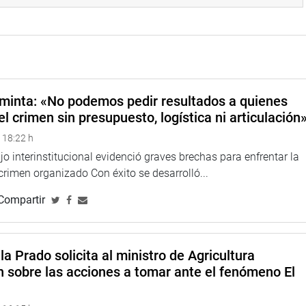
e la asociación visitaron el terreno destinado para el nuevo
neficiaría a distritos de Lagunas, Oyotún, Zaña, entre otros.
 sobre todo de los más necesitados, la congresista por
 vasos de leche, comedores populares y ollas comunes del
minta: «No podemos pedir resultados a quienes
el crimen sin presupuesto, logística ni articulación
 18:22 h
o interinstitucional evidenció graves brechas para enfrentar la
 crimen organizado Con éxito se desarrolló...
Compartir
la Prado solicita al ministro de Agricultura
n sobre las acciones a tomar ante el fenómeno El