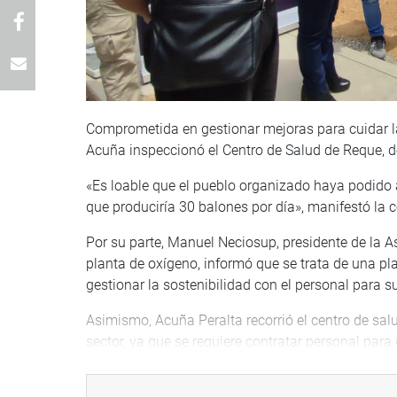
Comprometida en gestionar mejoras para cuidar l
Acuña inspeccionó el Centro de Salud de Reque, d
«Es loable que el pueblo organizado haya podido a
que produciría 30 balones por día», manifestó la 
Por su parte, Manuel Neciosup, presidente de la A
planta de oxígeno, informó que se trata de una pla
gestionar la sostenibilidad con el personal para s
Asimismo, Acuña Peralta recorrió el centro de sa
sector, ya que se requiere contratar personal para
de capacitación permanente para asegurar la cali