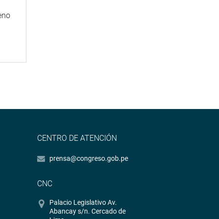
eno
CENTRO DE ATENCIÓN
prensa@congreso.gob.pe
CNC
Palacio Legislativo Av.
Abancay s/n. Cercado de