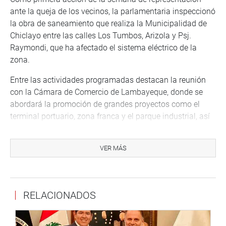
ante la queja de los vecinos, la parlamentaria inspeccionó
la obra de saneamiento que realiza la Municipalidad de
Chiclayo entre las calles Los Tumbos, Arizola y Psj.
Raymondi, que ha afectado el sistema eléctrico de la
zona.
Entre las actividades programadas destacan la reunión
con la Cámara de Comercio de Lambayeque, donde se
abordará la promoción de grandes proyectos como el
terminal portuario, zona franca y el parque industrial, así
como para analizar la problemática que atraviesa el
sector Pesca y la nueva Ley General de Pesca, a fin de
VER MÁS
promover su desarrollo y el aprovechamiento responsable
de este recurso.
Además, se reunirá con representantes del SUTEP
RELACIONADOS
Lambayeque, para analizar diversos proyectos de ley en
favor del profesorado; también se ha programado una
cita con representantes del colegio de enfermeras,