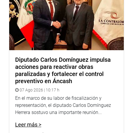
respecto a la problemática CAS.
Asimismo, realizará una visita al IPD Lambayeque,
buscando promover el desarrollo de infraestructura
deportiva, presupuesto y políticas de deporte en colegios
y universidades, en beneficio de miles de jóvenes como
actividades de formación e integración social; así como
su acostumbrado apoyo a las ollas comunes.
Diputado Carlos Domínguez impulsa
Lima, 22 de agosto del 2022.
acciones para reactivar obras
paralizadas y fortalecer el control
AGRADECEMOS SU DIFUSIÓN.
preventivo en Áncash
07 Ago 2026 | 10:17 h
En el marco de su labor de fiscalización y
representación, el diputado Carlos Domínguez
Herrera sostuvo una importante reunión...
Leer más >