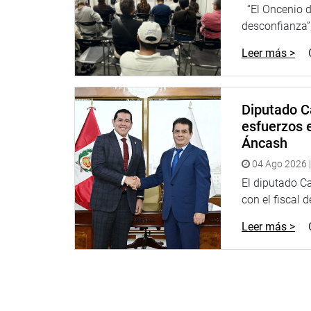
“El Oncenio de
desconfianza”,
Lima, 17 de mayo 2022
Leer más >
Oficina de Prensa del despacho
Diputado C
esfuerzos e
Áncash
04 Ago 2026 |
El diputado C
con el fiscal 
Leer más >