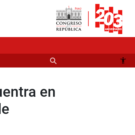
uentra en
de