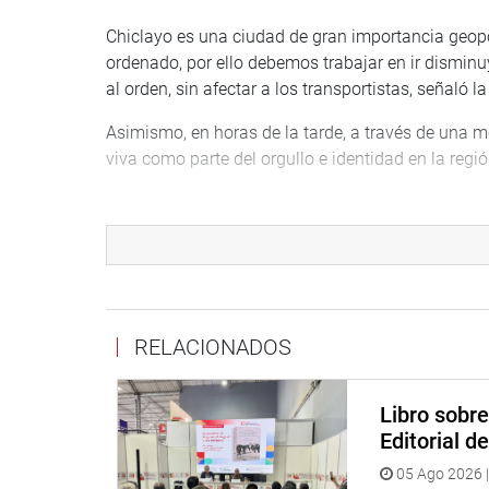
Chiclayo es una ciudad de gran importancia geopo
ordenado, por ello debemos trabajar en ir dismin
al orden, sin afectar a los transportistas, señaló 
Asimismo, en horas de la tarde, a través de una m
viva como parte del orgullo e identidad en la reg
“Sin duda, los telares y otras artesanías de Incah
belleza; por ello, desde mi despacho trabajaré pa
para incentivar a nuestras artesanas y artesanos 
Cóndova.
Finalmente, la parlamentaria Córdova en su segun
RELACIONADOS
Cuerpo General de Bomberos Voluntarios del Perú
Sebastián Gonzales Ojeda, jefe Departamental de
tratar sobre la falta de operatividad del camión 
Libro sobr
a la población chiclayana.
Editorial d
05 Ago 2026 |