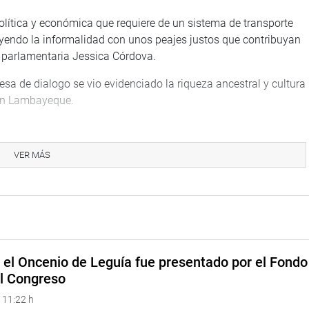
lítica y económica que requiere de un sistema de transporte
uyendo la informalidad con unos peajes justos que contribuyan
la parlamentaria Jessica Córdova.
esa de dialogo se vio evidenciado la riqueza ancestral y cultura
ión Lambayeque.
uasi, de la provincia de Ferreñafe, nos deslumbran con su
ra que estas artesanías sean exhibidas en ferias nacionales
VER MÁS
a seguir construyendo cultura”, afirmó la congresista Jessica
do día de semana de representación se reunión en el local del
 – Compañía Salvadora Chiclayo N.º 27, con el Brigadier CBP
 la II Comandancia Departamental de Lambayeque, a fin de
de la Compañía de Bomberos para seguir brindando los servicios
e el Oncenio de Leguía fue presentado por el Fondo
el Congreso
 11:22 h