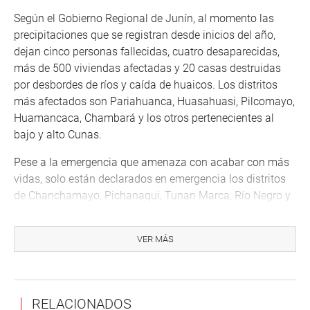
Según el Gobierno Regional de Junín, al momento las
precipitaciones que se registran desde inicios del año,
dejan cinco personas fallecidas, cuatro desaparecidas,
más de 500 viviendas afectadas y 20 casas destruidas
por desbordes de ríos y caída de huaicos. Los distritos
más afectados son Pariahuanca, Huasahuasi, Pilcomayo,
Huamancaca, Chambará y los otros pertenecientes al
bajo y alto Cunas.
Pese a la emergencia que amenaza con acabar con más
vidas, solo están declarados en emergencia los distritos
de Chanchamayo, Pichanaqui, Tunan Marca, Río Negro y
Huasahuasi. No permitamos que más familias queden de
luto y sin hogar, el Gobierno Central debe dejar de
VER MÁS
priorizar solo algunas regiones y atender de manera
equitativa a todo el Perú.
RELACIONADOS