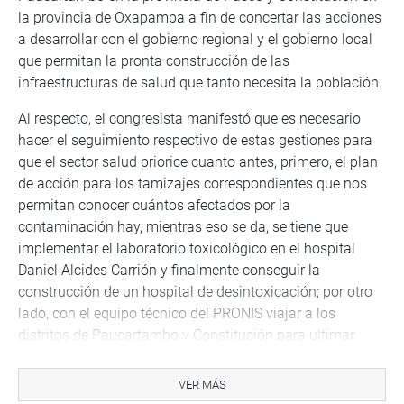
la provincia de Oxapampa a fin de concertar las acciones
a desarrollar con el gobierno regional y el gobierno local
que permitan la pronta construcción de las
infraestructuras de salud que tanto necesita la población.
Al respecto, el congresista manifestó que es necesario
hacer el seguimiento respectivo de estas gestiones para
que el sector salud priorice cuanto antes, primero, el plan
de acción para los tamizajes correspondientes que nos
permitan conocer cuántos afectados por la
contaminación hay, mientras eso se da, se tiene que
implementar el laboratorio toxicológico en el hospital
Daniel Alcides Carrión y finalmente conseguir la
construcción de un hospital de desintoxicación; por otro
lado, con el equipo técnico del PRONIS viajar a los
distritos de Paucartambo y Constitución para ultimar
detalles, para la construcción de los nuevos y modernos
centros de salud que la población requiere.
VER MÁS