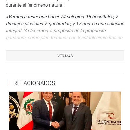
durante el fenómeno natural.
«Vamos a tener que hacer 74 colegios, 15 hospitales, 7
drenajes pluviales, 5 quebradas, y 17 ríos, en una solución
integral. Ya tenemos, a propósito de la propuesta
ganadora, como plan terminar con 8 establecimientos de
salud para junio del 2021, y el 50% de los colegios
también estarían culminados en marzo del 2021. Esa es
VER MÁS
una primera etapa
«, dijo Moreno en el programa de
Mávila Huertas.
Debido a estas interrogantes, el legislador, en
RELACIONADOS
coordinación con los demás integrantes de la comisión
de seguimiento a la reconstrucción, citó para el viernes 19
de junio, a las 10 de la mañana, a la directora de la ARCC,
Amalia Moreno, para que pueda esclarecer estas
interrogantes.
«Es necesario conocer a detalle el proceso de selección