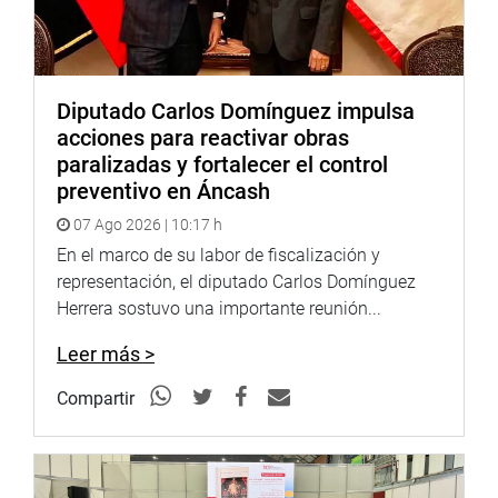
de concurso de gobierno a gobierno, referido
principalmente a la propuesta financiera del Reino Unido,
las comisiones a pagar, el costo total de la Ejecución de
los proyectos de prevención en los 17 ríos, cinco
quebradas y siete drenajes pluviales, así como los 74
Diputado Carlos Domínguez impulsa
centros educativos y 15 establecimientos de salud; y en
acciones para reactivar obras
general, de todos los detalles antes de la firma del
paralizadas y fortalecer el control
convenio»,
preventivo en Áncash
se lee en el documento enviado por el
parlamentario Salinas.
07 Ago 2026 | 10:17 h
En el marco de su labor de fiscalización y
representación, el diputado Carlos Domínguez
Al respecto, el congresista puso como ejemplo que en
Herrera sostuvo una importante reunión...
Tumbes se ha incluido tres colegios por un monto de S/.
Leer más >
15 millones, que
«podrían haberse realizado a través de
medianas constructoras peruanas en todo este tiempo
Compartir
que se ha esperado avances en la reconstrucción. Es
decir ¿Qué se hizo en este tiempo?».
Asimismo, Salinas remarcó otro punto señalado por