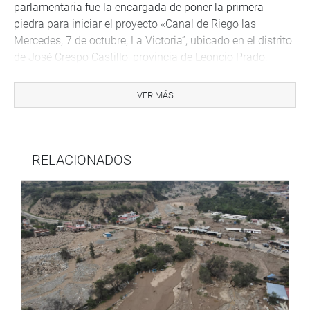
parlamentaria fue la encargada de poner la primera
piedra para iniciar el proyecto «Canal de Riego las
Mercedes, 7 de octubre, La Victoria”, ubicado en el distrito
de José Crespo Castillo, provincia de Leoncio Prado,
región Huánuco, que será ejecutado por el Proyecto
Especial Alto Huallaga.
VER MÁS
ENCUENTRO CENTROS POBLADOS
Con gran asistencia, se dio inicio al «Primer encuentro
RELACIONADOS
regional de alcaldes de centros poblados 2023-2024»,
que fue dirigido por la alcaldesa Greta Chocano,
presidenta de la Asociación de Municipalidades de
Centros Poblados del Perú.