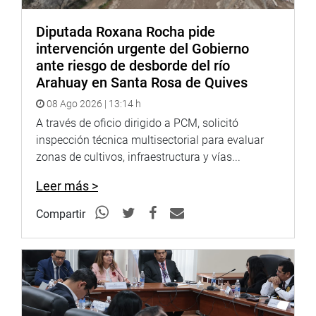
Diputada Roxana Rocha pide
intervención urgente del Gobierno
ante riesgo de desborde del río
Arahuay en Santa Rosa de Quives
08 Ago 2026 | 13:14 h
A través de oficio dirigido a PCM, solicitó
inspección técnica multisectorial para evaluar
En representación de la congresista Elizabeth Medina, se
zonas de cultivos, infraestructura y vías...
informó las gestiones que se está realizando para hacer
cumplir el reglamento a favor de los alcaldes. A la vez, se
Leer más >
dio cuenta de los proyectos que se están aprobando a
Compartir
favor de los centros poblados y de todos nuestros
ciudadanos que por muchos años están olvidados.
El asesor representante de la congresista Elizabeth
Medina recalcó el compromiso que tiene hacia los
derechos de los alcaldes. Asimismo, recordó que la
parlamentaria viene trabajando desde hace muchos años