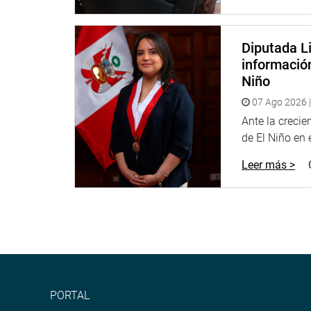
Diputada Li
informació
Niño
07 Ago 2026 |
Ante la creci
de El Niño en el
Leer más >
PORTAL