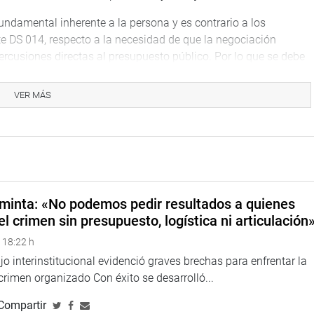
undamental inherente a la persona y es contrario a los
te DS 014, respecto a la necesidad de que la negociación
percusiones directas al presupuesto público. Por lo que se debe
presupuesto equilibrado y equitativo, a tenor con la
ional”, concluyó la parlamentaria.
VER MÁS
minta: «No podemos pedir resultados a quienes
el crimen sin presupuesto, logística ni articulación
 18:22 h
o interinstitucional evidenció graves brechas para enfrentar la
 crimen organizado Con éxito se desarrolló...
Compartir