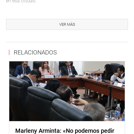
en esa ciudad.
Desde la Comisión de Vivienda, se ha invitado a los
alcaldes, representantes de la sociedad civil y gremios
VER MÁS
profesionales al auditorio de Universidad César Vallejo
(UCV) desde las 9 de la mañana.
Se informó, que ayer domingo 7 de noviembre, la
RELACIONADOS
congresista Acuña Peralta asistió, junto con el ministro
Vivienda Geiner Alvarado, a la inauguración de obras de
transitabilidad vehicular y peatonal en el centro poblado
20 de Enero del distrito de Pomalca y del sector Sol de
Oro del distrito de Santa Rosa.
Lima, 8 de noviembre de 2021.
DESPACHO CONGRESAL
Marleny Arminta: «No podemos pedir