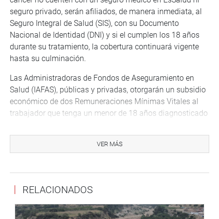
seguro privado, serán afiliados, de manera inmediata, al
Seguro Integral de Salud (SIS), con su Documento
Nacional de Identidad (DNI) y si el cumplen los 18 años
durante su tratamiento, la cobertura continuará vigente
hasta su culminación.
Las Administradoras de Fondos de Aseguramiento en
Salud (IAFAS), públicas y privadas, otorgarán un subsidio
económico de dos Remuneraciones Mínimas Vitales al
trabajador que tenga un menor de 18 años diagnosticado
con cáncer, durante el tratamiento hospitalario, indica el
texto aprobado por la Comisión de Salud.
VER MÁS
La norma aprobada también establece que
“de manera
excepcional y única, se otorgará licencia con goce de
haber por el periodo no mayor a un año y de acuerdo a
RELACIONADOS
las necesidades del trabajador cuyo hijo niño o
adolescente, menor de 18 años, sea diagnosticado de
cáncer por médico especialista”.