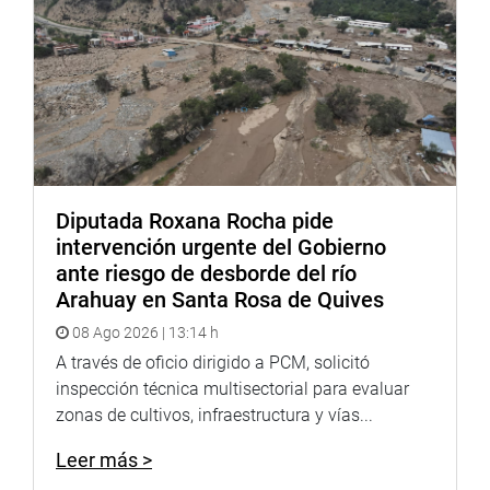
El dictamen aprobado declara de interés nacional la
creación del Programa Nacional de Cáncer en Niños y
Adolescentes y la elaboración del Registro Nacional de
niños y adolescentes con cáncer a nivel nacional; así
como la implementación de sedes macro regionales del
Instituto Nacional de Neoplásicas y la construcción de
infraestructura para los servicios de pediatría en el
Instituto Nacional de Enfermedades Neoplásicas (INEN).
Diputada Roxana Rocha pide
intervención urgente del Gobierno
ante riesgo de desborde del río
Arahuay en Santa Rosa de Quives
Lima, 14 de julio de 2020
08 Ago 2026 | 13:14 h
DESPACHO DE COMISIÓN
A través de oficio dirigido a PCM, solicitó
inspección técnica multisectorial para evaluar
zonas de cultivos, infraestructura y vías...
Leer más >