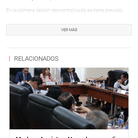
En la primera sesión descentralizada se tiene previsto
analizar la situación, problemática y propuestas para
emprender, de las mujeres de la amazonia, así como la
VER MÁS
situación e implementación de un registro de niños y
niñas en orfandad, entre otros temas de interés.
Para el martes 16, la presidenta de la Comisión de la
RELACIONADOS
Mujer y Familia, Elizabeth Medina, realizará visitas
inopinadas a algunos albergues y centros de emergencia
mujer que se encuentran en las comisarías de la ciudad
de Iquitos, así como foros de diálogo con representantes
de las asociaciones de mujeres emprendedoras, entre
otras actividades.